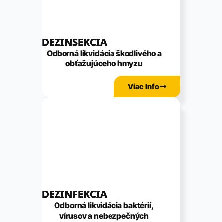
DEZINSEKCIA
Odborná likvidácia škodlivého a
obťažujúceho hmyzu
Viac Info
DEZINFEKCIA
Odborná likvidácia baktérií,
vírusov a nebezpečných