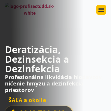
Deratizácia,
Dezinsekcia a
Dezinfekcia
Profesionálna likvidácia hlodavcov,
ničenie hmyzu a dezinfekcia
priestorov
ŠAĽA a okolie