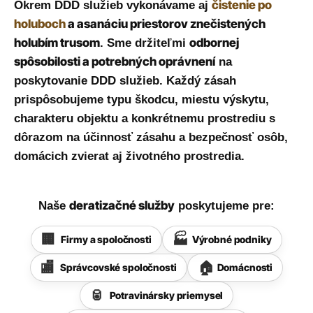
čistenie po
Okrem DDD služieb vykonávame aj
holuboch
a asanáciu priestorov znečistených
holubím trusom
odbornej
. Sme držiteľmi
spôsobilosti a potrebných oprávnení
na
poskytovanie DDD služieb. Každý zásah
prispôsobujeme typu škodcu, miestu výskytu,
charakteru objektu a konkrétnemu prostrediu s
dôrazom na účinnosť zásahu a bezpečnosť osôb,
domácich zvierat aj životného prostredia.
deratizačné služby
Naše
poskytujeme pre:
Firmy a spoločnosti
Výrobné podniky
Správcovské spoločnosti
Domácnosti
Potravinársky priemysel